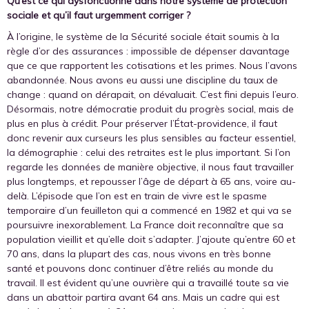
Qu’est ce qui dysfonctionne dans notre système de protection
sociale et qu’il faut urgemment corriger ?
À l’origine, le système de la Sécurité sociale était soumis à la
règle d’or des assurances : impossible de dépenser davantage
que ce que rapportent les cotisations et les primes. Nous l’avons
abandonnée. Nous avons eu aussi une discipline du taux de
change : quand on dérapait, on dévaluait. C’est fini depuis l’euro.
Désormais, notre démocratie produit du progrès social, mais de
plus en plus à crédit. Pour préserver l’État-providence, il faut
donc revenir aux curseurs les plus sensibles au facteur essentiel,
la démographie : celui des retraites est le plus important. Si l’on
regarde les données de manière objective, il nous faut travailler
plus longtemps, et repousser l’âge de départ à 65 ans, voire au-
delà. L’épisode que l’on est en train de vivre est le spasme
temporaire d’un feuilleton qui a commencé en 1982 et qui va se
poursuivre inexorablement. La France doit reconnaître que sa
population vieillit et qu’elle doit s’adapter. J’ajoute qu’entre 60 et
70 ans, dans la plupart des cas, nous vivons en très bonne
santé et pouvons donc continuer d’être reliés au monde du
travail. Il est évident qu’une ouvrière qui a travaillé toute sa vie
dans un abattoir partira avant 64 ans. Mais un cadre qui est