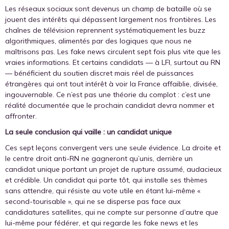
Les réseaux sociaux sont devenus un champ de bataille où se
jouent des intérêts qui dépassent largement nos frontières. Les
chaînes de télévision reprennent systématiquement les buzz
algorithmiques, alimentés par des logiques que nous ne
maîtrisons pas. Les fake news circulent sept fois plus vite que les
vraies informations. Et certains candidats — à LFI, surtout au RN
— bénéficient du soutien discret mais réel de puissances
étrangères qui ont tout intérêt à voir la France affaiblie, divisée,
ingouvernable. Ce n’est pas une théorie du complot : c’est une
réalité documentée que le prochain candidat devra nommer et
affronter.
La seule conclusion qui vaille : un candidat unique
Ces sept leçons convergent vers une seule évidence. La droite et
le centre droit anti-RN ne gagneront qu’unis, derrière un
candidat unique portant un projet de rupture assumé, audacieux
et crédible. Un candidat qui parte tôt, qui installe ses thèmes
sans attendre, qui résiste au vote utile en étant lui-même «
second-tourisable », qui ne se disperse pas face aux
candidatures satellites, qui ne compte sur personne d’autre que
lui-même pour fédérer, et qui regarde les fake news et les