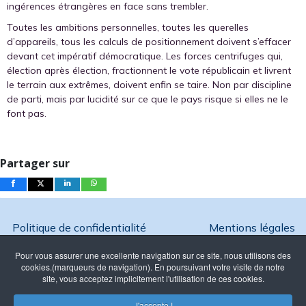
ingérences étrangères en face sans trembler.
Toutes les ambitions personnelles, toutes les querelles
d’appareils, tous les calculs de positionnement doivent s’effacer
devant cet impératif démocratique. Les forces centrifuges qui,
élection après élection, fractionnent le vote républicain et livrent
le terrain aux extrêmes, doivent enfin se taire. Non par discipline
de parti, mais par lucidité sur ce que le pays risque si elles ne le
font pas.
Partager sur
Politique de confidentialité
Mentions légales
Pour vous assurer une excellente navigation sur ce site, nous utilisons des
cookies.(marqueurs de navigation). En poursuivant votre visite de notre
site, vous acceptez implicitement l'utilisation de ces cookies.
Copyright @ 2026 Ambition France - Reproduction interdite
J'accepte !