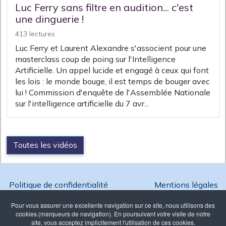
Luc Ferry sans filtre en audition... c'est
une dinguerie !
413 lectures
Luc Ferry et Laurent Alexandre s'associent pour une
masterclass coup de poing sur l'Intelligence
Artificielle. Un appel lucide et engagé à ceux qui font
les lois : le monde bouge, il est temps de bouger avec
lui ! Commission d'enquête de l'Assemblée Nationale
sur l'intelligence artificielle du 7 avr...
Toutes les vidéos
Politique de confidentialité
Mentions légales
Pour vous assurer une excellente navigation sur ce site, nous utilisons des
cookies.(marqueurs de navigation). En poursuivant votre visite de notre
site, vous acceptez implicitement l'utilisation de ces cookies.
Copyright @ 2026 Ambition France - Reproduction interdite