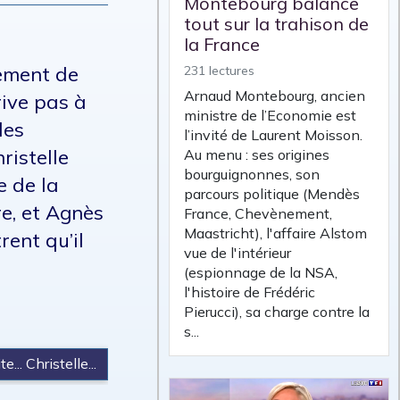
Montebourg balance
tout sur la trahison de
la France
ement de
231 lectures
Arnaud Montebourg, ancien
rive pas à
ministre de l’Economie est
les
l’invité de Laurent Moisson.
ristelle
Au menu : ses origines
bourguignonnes, son
e de la
parcours politique (Mendès
re, et Agnès
France, Chevènement,
Maastricht), l'affaire Alstom
rent qu’il
vue de l'intérieur
(espionnage de la NSA,
l'histoire de Frédéric
Pierucci), sa charge contre la
s...
te... Christelle...