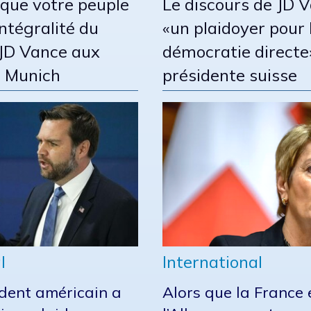
 que votre peuple
Le discours de JD 
’intégralité du
«un plaidoyer pour 
 JD Vance aux
démocratie directe
à Munich
présidente suisse
l
International
ident américain a
Alors que la France 