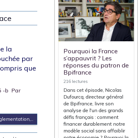
face
e la
Pourquoi la France
s’appauvrit ? Les
ouchée par
réponses du patron de
 compris que
Bpifrance
216 lectures
Dans cet épisode, Nicolas
5 -b Par
Dufourcq, directeur général
de Bpifrance, livre son
analyse de l'un des grands
défis français : comment
églementation,...
financer durablement notre
modèle social sans affaiblir
notre économie ? Pourquoi la