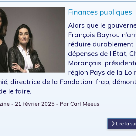
Finances publiques
Alors que le gouvern
François Bayrou n’ar
réduire durablement 
dépenses de l’État, Ch
Morançais, président
région Pays de la Loi
ié, directrice de la Fondation Ifrap, démont
e le faire.
ine - 21 février 2025 - Par Carl Meeus
s
Lire la sui