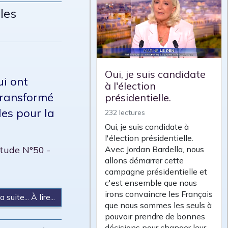
 les
Oui, je suis candidate
ui ont
à l'élection
transformé
présidentielle.
les pour la
232 lectures
Oui, je suis candidate à
l'élection présidentielle.
Avec Jordan Bardella, nous
Étude N°50 -
allons démarrer cette
campagne présidentielle et
c'est ensemble que nous
irons convaincre les Français
a suite... À lire...
que nous sommes les seuls à
pouvoir prendre de bonnes
décisions pour changer leur