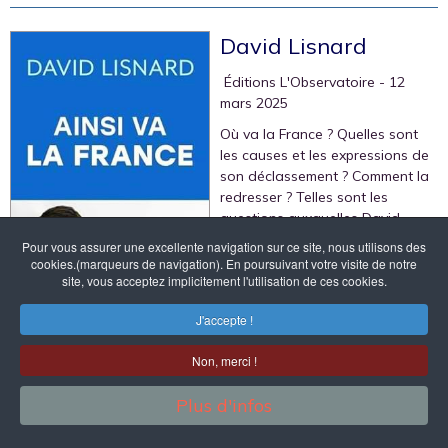
David Lisnard
‎ Éditions L'Observatoire
- 12
mars 2025
Où va la France ? Quelles sont
les causes et les expressions de
son déclassement ? Comment la
redresser ? Telles sont les
questions auxquelles David
Lisnard apporte de nombreuses
Pour vous assurer une excellente navigation sur ce site, nous utilisons des
réponses.
cookies.(marqueurs de navigation). En poursuivant votre visite de notre
site, vous acceptez implicitement l'utilisation de ces cookies.
Au fil des années, au gré de ses
rencontres sur tout le territoire
J'accepte !
national avec des salariés, des
chefs d'entreprises, des maires
Non, merci !
bien sûr et des élus locaux, de son vécu de décideur y compris
dans le commerce, de ses échanges parfois houleux avec la
Plus d'infos
haute fonction publique dont les décisions concernent de plus en
plus notre quotidien, de ses constats sur le terrain, David Lisnard