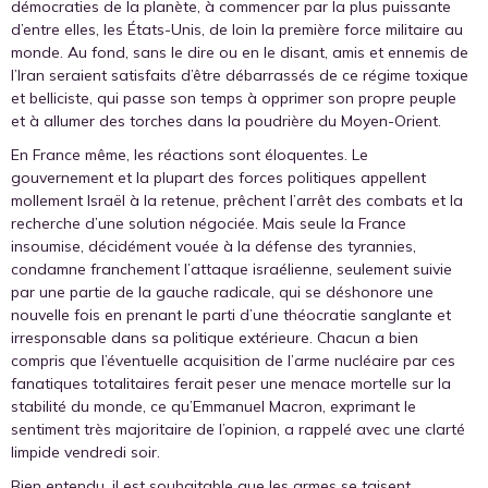
démocraties de la planète, à commencer par la plus puissante
d’entre elles, les États-Unis, de loin la première force militaire au
monde. Au fond, sans le dire ou en le disant, amis et ennemis de
l’Iran seraient satisfaits d’être débarrassés de ce régime toxique
et belliciste, qui passe son temps à opprimer son propre peuple
et à allumer des torches dans la poudrière du Moyen-Orient.
En France même, les réactions sont éloquentes. Le
gouvernement et la plupart des forces politiques appellent
mollement Israël à la retenue, prêchent l’arrêt des combats et la
recherche d’une solution négociée. Mais seule la France
insoumise, décidément vouée à la défense des tyrannies,
condamne franchement l’attaque israélienne, seulement suivie
par une partie de la gauche radicale, qui se déshonore une
nouvelle fois en prenant le parti d’une théocratie sanglante et
irresponsable dans sa politique extérieure. Chacun a bien
compris que l’éventuelle acquisition de l’arme nucléaire par ces
fanatiques totalitaires ferait peser une menace mortelle sur la
stabilité du monde, ce qu’Emmanuel Macron, exprimant le
sentiment très majoritaire de l’opinion, a rappelé avec une clarté
limpide vendredi soir.
Bien entendu, il est souhaitable que les armes se taisent