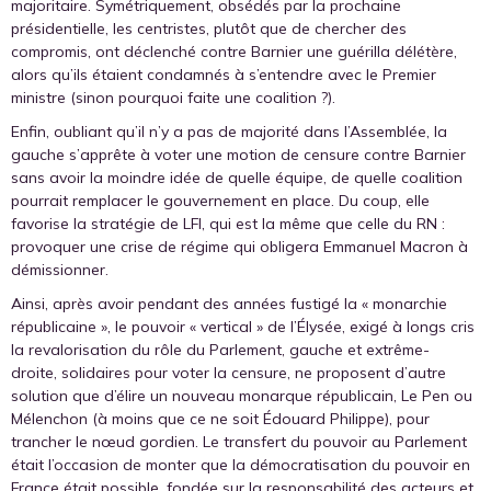
majoritaire. Symétriquement, obsédés par la prochaine
présidentielle, les centristes, plutôt que de chercher des
compromis, ont déclenché contre Barnier une guérilla délétère,
alors qu’ils étaient condamnés à s’entendre avec le Premier
ministre (sinon pourquoi faite une coalition ?).
Enfin, oubliant qu’il n’y a pas de majorité dans l’Assemblée, la
gauche s’apprête à voter une motion de censure contre Barnier
sans avoir la moindre idée de quelle équipe, de quelle coalition
pourrait remplacer le gouvernement en place. Du coup, elle
favorise la stratégie de LFI, qui est la même que celle du RN :
provoquer une crise de régime qui obligera Emmanuel Macron à
démissionner.
Ainsi, après avoir pendant des années fustigé la « monarchie
républicaine », le pouvoir « vertical » de l’Élysée, exigé à longs cris
la revalorisation du rôle du Parlement, gauche et extrême-
droite, solidaires pour voter la censure, ne proposent d’autre
solution que d’élire un nouveau monarque républicain, Le Pen ou
Mélenchon (à moins que ce ne soit Édouard Philippe), pour
trancher le nœud gordien. Le transfert du pouvoir au Parlement
était l’occasion de monter que la démocratisation du pouvoir en
France était possible, fondée sur la responsabilité des acteurs et