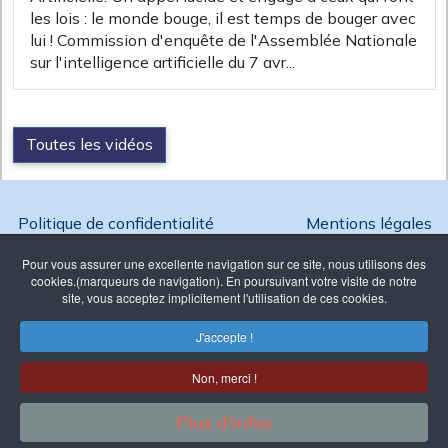
les lois : le monde bouge, il est temps de bouger avec
lui ! Commission d'enquête de l'Assemblée Nationale
sur l'intelligence artificielle du 7 avr...
Toutes les vidéos
Politique de confidentialité
Mentions légales
Pour vous assurer une excellente navigation sur ce site, nous utilisons des
cookies.(marqueurs de navigation). En poursuivant votre visite de notre
site, vous acceptez implicitement l'utilisation de ces cookies.
Copyright @ 2026 Ambition France - Reproduction interdite
J'accepte !
Association Loi 1901 enregistrée à
la Préfecture de Paris sous le N°
Non, merci !
W751257331
39 avenue Pierre 1er de Serbie -
Plus d'infos
75008 - Paris- France
Site réalisé par Easy Site Shop