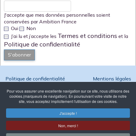
J'accepte que mes données personnelles soient
conservées par Ambition France
Oui
Non
Termes et conditions
J’ai lu et j’accepte les
et la
Politique de confidentialité
S'abonner
Politique de confidentialité
Mentions légales
Pour vous assurer une excellente navigation sur ce site, nous utilisons des
cookies.(marqueurs de navigation). En poursuivant votre visite de notre
site, vous acceptez implicitement l'utilisation de ces cookies.
Copyright @ 2026 Ambition France - Reproduction interdite
J'accepte !
Association Loi 1901 enregistrée à
la Préfecture de Paris sous le N°
Non, merci !
W751257331