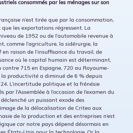
dustriels consommés par les ménages sur son
française n’est tirée que par la consommation,
t que les exportations régressent. La
n niveau de 1952 ou de l’automobile revenue à
t, comme l’agriculture, la sidérurgie, la
en raison de l’insuffisance du travail, de
ssance où le capital humain est déterminant,
 an contre 715 en Espagne, 720 au Royaume-
e la productivité a diminué de 6 % depuis
4. L’incertitude politique et la frénésie
tés par l’Assemblée à l’occasion de l’examen du
t déclenché un puissant exode des
’image de la délocalisation de Criteo aux
asie de la production et des entreprises n’est
égique car notre pays dépend désormais en
des États-Unis pour la technologie. Or la