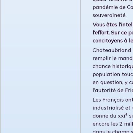
pandémie de Covi
souveraineté.
Vous êtes l’inte
l’effort. Sur ce
concitoyens à le
Chateaubriand 
remplir le mand
chance historiqu
population touch
en question, y 
l’autorité de Fr
Les Français on
industrialisé et
e
donne du xxi
si
encore les 2 mi
dans le champ s