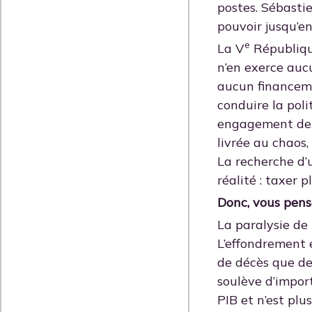
postes. Sébasti
pouvoir jusqu’en
e
La V
République
n’en exerce auc
aucun financeme
conduire la pol
engagement de s
livrée au chaos,
La recherche d’
réalité : taxer 
Donc, vous pens
La paralysie de
L’effondrement 
de décès que de
soulève d’import
PIB et n’est plu