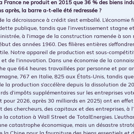
, la France ne produit en 2015 que 36 % des biens in
ns après, la barre a-t-elle été redressée ?
e la décroissance à crédit s’est emballé. L’économie 
dette publique, tandis que l’investissement stagne e
sinistrée, à l’image de la construction ramenée à so
but des années 1960. Des filières entières s’effondren
tile. Notre appareil de production est sous-compétitif 
t et de l’innovation. Dans une économie de la connai
iche que 664 heures travaillées par personne et par
emagne, 767 en Italie, 825 aux États-Unis, tandis qu
e la production s’accélère depuis la dissolution de 202
iards d’impôts supplémentaires sur les entreprises vo
t pour 2026, après 30 milliards en 2025) ont en effe
 des chercheurs, des capitaux et des entreprises, à l
 la cotation à Wall Street de TotalEnergies. L’euthan
ne catastrophe économique, mais un désastre strat
e la Chine pour la fourniture des biens essentiels et 