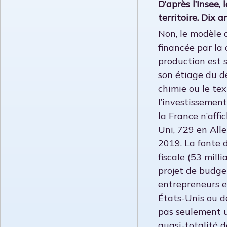
D’après l’Insee
territoire. Dix a
Non, le modèle d
financée par la 
production est 
son étiage du dé
chimie ou le tex
l’investissemen
la France n’aff
Uni, 729 en All
2019. La fonte d
fiscale (53 mill
projet de budge
entrepreneurs et
États-Unis ou de
pas seulement u
quasi-totalité d