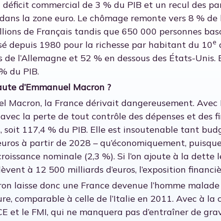
déficit commercial de 3 % du PIB et un recul des pa
ans la zone euro. Le chômage remonte vers 8 % de l
llions de Français tandis que 650 000 personnes bas
e
sé depuis 1980 pour la richesse par habitant du 10
 de l’Allemagne et 52 % en dessous des États-Unis. Et
% du PIB.
faute d’Emmanuel Macron ?
 Macron, la France dérivait dangereusement. Avec 
at avec la perte de tout contrôle des dépenses et des 
os, soit 117,4 % du PIB. Elle est insoutenable tant b
euros à partir de 2028 – qu’économiquement, puisque 
croissance nominale (2,3 %). Si l’on ajoute à la dette
’élèvent à 12 500 milliards d’euros, l’exposition financi
 laisse donc une France devenue l’homme malade de 
re, comparable à celle de l’Italie en 2011. Avec à la 
E et le FMI, qui ne manquera pas d’entraîner de grave