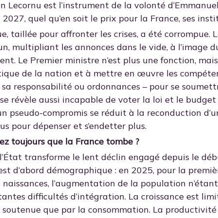
en Lecornu est l’instrument de la volonté d’Emmanuel
 2027, quel qu’en soit le prix pour la France, ses ins
, taillée pour affronter les crises, a été corrompue. 
un, multipliant les annonces dans le vide, à l’image
nt. Le Premier ministre n’est plus une fonction, mai
itique de la nation et à mettre en œuvre les compéte
a responsabilité ou ordonnances – pour se soumettre
 se révèle aussi incapable de voter la loi et le budg
un pseudo-compromis se réduit à la reconduction d’
plus pour dépenser et s’endetter plus.
ez toujours que la France tombe ?
 l’État transforme le lent déclin engagé depuis le dé
est d’abord démographique : en 2025, pour la premiè
 naissances, l’augmentation de la population n’étant
antes difficultés d’intégration. La croissance est lim
s soutenue que par la consommation. La productivité e