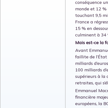
conséquence un 
monde et 12 % d
touchant 9,5 mi
France a régres
15 % en dessous
culminent à 34 
Mais est-ce la 
Avant Emmanuel
faillite de l’Ét
milliards d’eur
100 milliards d’
supérieurs à la 
retraites, qui s
Emmanuel Macron
financière majeu
européens, la BC