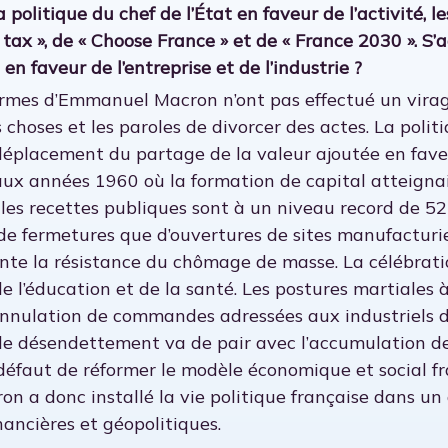
 politique du chef de l’État en faveur de l’activité, l
flat tax », de « Choose France » et de « France 2030 ».
 en faveur de l’entreprise et de l’industrie ?
rmes d’Emmanuel Macron n’ont pas effectué un virage
 choses et les paroles de divorcer des actes. La politiqu
déplacement du partage de la valeur ajoutée en faveur
ux années 1960 où la formation de capital atteignai
 les recettes publiques sont à un niveau record de 52
de fermetures que d’ouvertures de sites manufacturier
inte la résistance du chômage de masse. La célébrat
de l’éducation et de la santé. Les postures martiale
annulation de commandes adressées aux industriels d
r le désendettement va de pair avec l’accumulation d
défaut de réformer le modèle économique et social fr
 a donc installé la vie politique française dans un
nancières et géopolitiques.