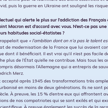
d, puis la guerre en Ukraine ont souligné les risque
llectuel qui alerte le plus sur l’addiction des Français
 point Macron est d’accord avec vous. N’est-ce pas un
urs habitudes social-étatistes ?
rappelait que
« l’ambition dont on n’a pas le talent es
at de modernisation de la France que lui avaient conf
e dont il bénéficiait. Il est vrai qu’il n’est pas facil
e plus de l’État qu’elle ne contribue. Mais tous les 
compris désormais l’Allemagne qui a entrepris de sauv
iedrich Merz.
t accepté après 1945 des transformations très amples 
 urbanisé en moins de deux générations. Ils ne sont p
ècle. À preuve, les 15 % d’entre eux qui affrontent 
llions de nos compatriotes qui se sont exilés et qui
cientifique. À preuve également les succès de la re