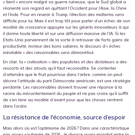
« tient » encore malgré sa guerre ruineuse, que le Sud global a
réorienté son regard en quittant l’Occident pour l’Asie, la Chine
et l’Inde. Pour en revenir à Trump, l’élection des midterms sera
difficile pour lui. Mais il est trop tôt pour parler d’un échec de son
modèle de croissance appuyée sur les géants innovateurs à qui
il donne toute liberté et sur une diffusion massive de l’IA. Si les
Etats-Unis parviennent de la sorte à retrouver de forts gains de
productivité, moteur des bons salaires, le discours d’« échec
inévitable » des raisonnables sera démonétisé.
En clair, la « civilisation » des populistes et des dictateurs a des
ressorts et des atouts qu’il faut reconnaître. Se contenter
d’attendre que le fruit pourrisse dans l’arbre, comme on peut
décrire l’attitude du parti Démocrate américain, est une stratégie
perdante. Les raisonnables doivent trouver une réponse à la
racine du mécontentement du peuple et ne pas croire qu’il suffit
de s’en tenir au modèle d’avant pour que les choses rentrent
dans l’ordre.
La résistance de l'économie, source d’espoir
Mais alors où est l’optimisme de 2026 ? Dans une caractéristique
pas assez soulignée de 2025 : le divorce quasi-mondial entre la