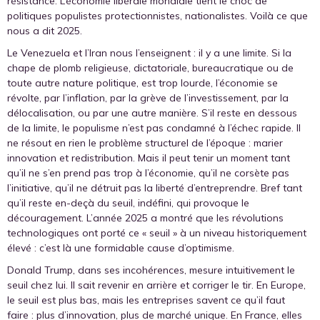
résistance. L’économie libérale mondiale tient le choc de
politiques populistes protectionnistes, nationalistes. Voilà ce que
nous a dit 2025.
Le Venezuela et l’Iran nous l’enseignent : il y a une limite. Si la
chape de plomb religieuse, dictatoriale, bureaucratique ou de
toute autre nature politique, est trop lourde, l’économie se
révolte, par l’inflation, par la grève de l’investissement, par la
délocalisation, ou par une autre manière. S’il reste en dessous
de la limite, le populisme n’est pas condamné à l’échec rapide. Il
ne résout en rien le problème structurel de l’époque : marier
innovation et redistribution. Mais il peut tenir un moment tant
qu’il ne s’en prend pas trop à l’économie, qu’il ne corsète pas
l’initiative, qu’il ne détruit pas la liberté d’entreprendre. Bref tant
qu’il reste en-deçà du seuil, indéfini, qui provoque le
découragement. L’année 2025 a montré que les révolutions
technologiques ont porté ce « seuil » à un niveau historiquement
élevé : c’est là une formidable cause d’optimisme.
Donald Trump, dans ses incohérences, mesure intuitivement le
seuil chez lui. Il sait revenir en arrière et corriger le tir. En Europe,
le seuil est plus bas, mais les entreprises savent ce qu’il faut
faire : plus d’innovation, plus de marché unique. En France, elles