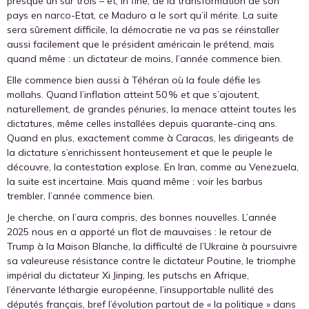
presque un sur trois – et, in fine, de la transformation de son
pays en narco-Etat, ce Maduro a le sort qu’il mérite. La suite
sera sûrement difficile, la démocratie ne va pas se réinstaller
aussi facilement que le président américain le prétend, mais
quand même : un dictateur de moins, l’année commence bien.
Elle commence bien aussi à Téhéran où la foule défie les
mollahs. Quand l’inflation atteint 50 % et que s’ajoutent,
naturellement, de grandes pénuries, la menace atteint toutes les
dictatures, même celles installées depuis quarante-cinq ans.
Quand en plus, exactement comme à Caracas, les dirigeants de
la dictature s’enrichissent honteusement et que le peuple le
découvre, la contestation explose. En Iran, comme au Venezuela,
la suite est incertaine. Mais quand même : voir les barbus
trembler, l’année commence bien.
Je cherche, on l’aura compris, des bonnes nouvelles. L’année
2025 nous en a apporté un flot de mauvaises : le retour de
Trump à la Maison Blanche, la difficulté de l’Ukraine à poursuivre
sa valeureuse résistance contre le dictateur Poutine, le triomphe
impérial du dictateur Xi Jinping, les putschs en Afrique,
l’énervante léthargie européenne, l’insupportable nullité des
députés français, bref l’évolution partout de « la politique » dans