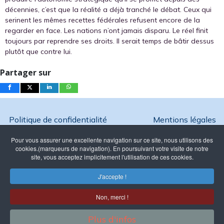
décennies, c’est que la réalité a déjà tranché le débat. Ceux qui
serinent les mêmes recettes fédérales refusent encore de la
regarder en face. Les nations n’ont jamais disparu. Le réel finit
toujours par reprendre ses droits. Il serait temps de bâtir dessus
plutôt que contre lui.
Partager sur
Politique de confidentialité
Mentions légales
Pour vous assurer une excellente navigation sur ce site, nous utilisons des
cookies.(marqueurs de navigation). En poursuivant votre visite de notre
site, vous acceptez implicitement l'utilisation de ces cookies.
Copyright @ 2026 Ambition France - Reproduction interdite
J'accepte !
Association Loi 1901 enregistrée à
la Préfecture de Paris sous le N°
Non, merci !
W751257331
39 avenue Pierre 1er de Serbie -
Plus d'infos