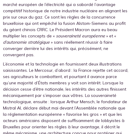
marché européen de l’électricité qui a sabordé l’avantage
compétitif historique de notre industrie nucléaire en alignant les
prix sur ceux du gaz. Ce sont les règles de la concurrence
bruxelloise qui ont empêché la fusion Alstom-Siemens au profit
du géant chinois CRRC. Le Président Macron aura eu beau
multiplier les concepts de «
souveraineté européenne
» et «
d’autonomie stratégique
» sans réellement réussir à faire
converger derrière lui des intérêts qui, précisément, ne
convergent pas.
L’économie et la technologie en fournissent deux illustrations
saisissantes. Le Mercosur, d’abord : la France rejette cet accord,
ses agriculteurs le combattent, et pourtant il avance parce
qu’une majorité d’États membres y voit son intérêt. Lorsque la
décision cesse d’être nationale, les intérêts des autres finissent
mécaniquement par s’imposer aux vôtres. La souveraineté
technologique, ensuite : lorsque Arthur Mensch, le fondateur de
Mistral AI, déclare début mai devant l’Assemblée nationale que
la réglementation européenne « favorise les gros » et que les
acteurs américains disposent de suffisamment de lobbyistes à
Bruxelles pour orienter les règles à leur avantage, il décrit le
même mécanisme, une architecture conçue pour protéger qui