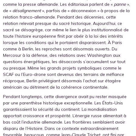
comme la presse allemande. Les éditoriaux parlent de «
panne
»,
de «
désalignement
», parfois de « déconnexion » à propos de la
relation franco-allemande. Pendant des décennies, cette
relation relevait presque du sacré historique. Aujourd’hui, ce
sacré se désagrège, car même le lien le plus institutionnalisé de
toute l’histoire européenne finit par obéir à la loi des intérêts
lorsque les conditions qui le portaient disparaissent. À Paris
comme à Berlin, les reproches sont désormais ouverts. Du
Mercosur à la défense, des relations avec Washington aux
questions énergétiques, les désaccords s’accumulent sur tout
ou presque. Même les grands projets symboliques comme le
SCAF ou l’Euro-drone sont devenus des terrains de méfiance
réciproque, Berlin privilégiant désormais l’achat sur étagère
américain au détriment de la cohérence continentale.
Pendant longtemps, cette divergence avait pu rester masquée
par une parenthèse historique exceptionnelle. Les États-Unis
garantissaient la sécurité du continent. La mondialisation
apportait croissance et prospérité. L’énergie russe alimentait à
bas coût l’industrie allemande. Les frontières semblaient avoir
disparu de l’Histoire. Dans ce contexte extraordinairement
favorable, beaucoup, comme Jean-Claude Trichet, ont fini par