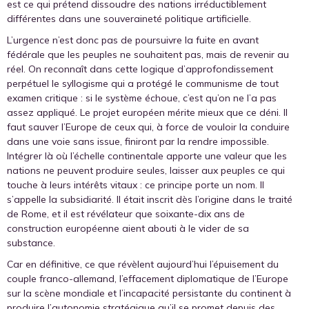
est ce qui prétend dissoudre des nations irréductiblement
différentes dans une souveraineté politique artificielle.
L’urgence n’est donc pas de poursuivre la fuite en avant
fédérale que les peuples ne souhaitent pas, mais de revenir au
réel. On reconnaît dans cette logique d’approfondissement
perpétuel le syllogisme qui a protégé le communisme de tout
examen critique : si le système échoue, c’est qu’on ne l’a pas
assez appliqué. Le projet européen mérite mieux que ce déni. Il
faut sauver l’Europe de ceux qui, à force de vouloir la conduire
dans une voie sans issue, finiront par la rendre impossible.
Intégrer là où l’échelle continentale apporte une valeur que les
nations ne peuvent produire seules, laisser aux peuples ce qui
touche à leurs intérêts vitaux : ce principe porte un nom. Il
s’appelle la subsidiarité. Il était inscrit dès l’origine dans le traité
de Rome, et il est révélateur que soixante-dix ans de
construction européenne aient abouti à le vider de sa
substance.
Car en définitive, ce que révèlent aujourd’hui l’épuisement du
couple franco-allemand, l’effacement diplomatique de l’Europe
sur la scène mondiale et l’incapacité persistante du continent à
produire l’autonomie stratégique qu’il se promet depuis des