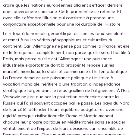
croire que les nations européennes allaient s’effacer derrière
une souveraineté commune. Cette parenthèse se referme. Et
avec elle s’effondre l’illusion qui consistait à prendre une
conjoncture exceptionnelle pour une loi durable de l’Histoire.
Le retour à la normale géopolitique dissipe les faux-semblants
et remet à nu les vérités géographiques et culturelles du
continent. Car l’Allemagne ne pense pas comme la France, et elle
ne le fera jamais complètement, non parce qu’elle serait hostile à
Paris, mais parce qu’elle est l’Allemagne : une puissance
industrielle exportatrice dont la prospérité repose sur les
marchés mondiaux, la stabilité commerciale et le lien atlantique.
La France demeure une puissance politique et militaire à
vocation mondiale, héritière d’une tradition d’indépendance
stratégique forgée dans le refus gaullien de l’alignement. À l’Est,
Varsovie ne jure que par la protection américaine contre la
Russie qui l’a si souvent occupée par le passé. Les pays du Nord,
de leur côté, défendent leurs équilibres budgétaires avec une
rigidité presque civilisationnelle. Rome et Madrid mènent
chacune leur propre politique en Méditerranée sans se soucier
véritablement de l’impact de leurs décisions sur l’ensemble de
l’espace Schengen. Chacun agit comme une nation, parce que