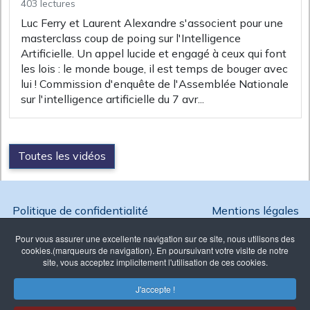
403 lectures
Luc Ferry et Laurent Alexandre s'associent pour une
masterclass coup de poing sur l'Intelligence
Artificielle. Un appel lucide et engagé à ceux qui font
les lois : le monde bouge, il est temps de bouger avec
lui ! Commission d'enquête de l'Assemblée Nationale
sur l'intelligence artificielle du 7 avr...
Toutes les vidéos
Politique de confidentialité
Mentions légales
Pour vous assurer une excellente navigation sur ce site, nous utilisons des
cookies.(marqueurs de navigation). En poursuivant votre visite de notre
site, vous acceptez implicitement l'utilisation de ces cookies.
Copyright @ 2026 Ambition France - Reproduction interdite
J'accepte !
Association Loi 1901 enregistrée à