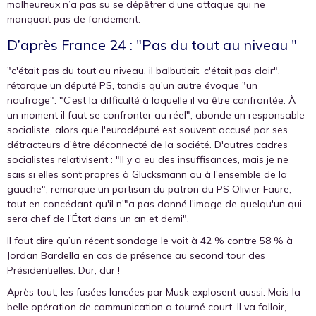
malheureux n’a pas su se dépêtrer d’une attaque qui ne
manquait pas de fondement.
D’après France 24 : "Pas du tout au niveau "
"c'était pas du tout au niveau, il balbutiait, c'était pas clair",
rétorque un député PS, tandis qu'un autre évoque "un
naufrage". "C'est la difficulté à laquelle il va être confrontée. À
un moment il faut se confronter au réel", abonde un responsable
socialiste, alors que l'eurodéputé est souvent accusé par ses
détracteurs d'être déconnecté de la société. D'autres cadres
socialistes relativisent : "Il y a eu des insuffisances, mais je ne
sais si elles sont propres à Glucksmann ou à l'ensemble de la
gauche", remarque un partisan du patron du PS Olivier Faure,
tout en concédant qu'il n'"a pas donné l'image de quelqu'un qui
sera chef de l’État dans un an et demi".
Il faut dire qu’un récent sondage le voit à 42 % contre 58 % à
Jordan Bardella en cas de présence au second tour des
Présidentielles. Dur, dur !
Après tout, les fusées lancées par Musk explosent aussi. Mais la
belle opération de communication a tourné court. Il va falloir,