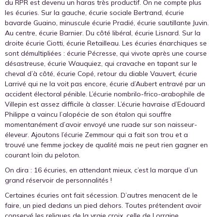
du RPR est devenu un haras très productif. On ne compte plus
les écuries. Sur la gauche, écurie sociale Bertrand, écurie
bavarde Guaino, minuscule écurie Pradié, écurie sautillante Juvin.
Au centre, écurie Barnier. Du côté libéral, écurie Lisnard. Sur la
droite écurie Ciotti, écurie Retailleau. Les écuries énarchiques se
sont démultipliées : écurie Pécresse, qui vivote après une course
désastreuse, écurie Wauquiez, qui cravache en tapant sur le
cheval d’à côté, écurie Copé, retour du diable Vauvert, écurie
Larrivé qui ne la voit pas encore, écurie d’Aubert entravé par un
accident électoral pénible. L’écurie nombrilo-frico-arabophile de
Villepin est assez difficile à classer. L’écurie havraise d’Edouard
Philippe a vaincu l’alopécie de son étalon qui souffre
momentanément d’avoir envoyé une ruade sur son naisseur-
éleveur. Ajoutons l’écurie Zemmour qui a fait son trou et a
trouvé une femme jockey de qualité mais ne peut rien gagner en
courant loin du peloton.
On dira : 16 écuries, en attendant mieux, c’est la marque d’un
grand réservoir de personnalités !
Certaines écuries ont fait sécession. D’autres menacent de le
faire, un pied dedans un pied dehors. Toutes prétendent avoir
conservé les reliques de la vraie croix, celle de Lorraine.