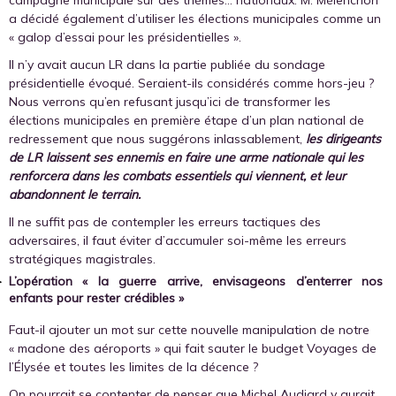
campagne municipale sur des thèmes… nationaux. M. Mélenchon
a décidé également d’utiliser les élections municipales comme un
« galop d’essai pour les présidentielles ».
Il n’y avait aucun LR dans la partie publiée du sondage
présidentielle évoqué. Seraient-ils considérés comme hors-jeu ?
Nous verrons qu’en refusant jusqu’ici de transformer les
élections municipales en première étape d’un plan national de
redressement que nous suggérons inlassablement,
les dirigeants
de LR laissent ses ennemis en faire une arme nationale qui les
renforcera dans les combats essentiels qui viennent, et leur
abandonnent le terrain.
Il ne suffit pas de contempler les erreurs tactiques des
adversaires, il faut éviter d’accumuler soi-même les erreurs
stratégiques magistrales.
L’opération « la guerre arrive, envisageons d’enterrer nos
enfants pour rester crédibles »
Faut-il ajouter un mot sur cette nouvelle manipulation de notre
« madone des aéroports » qui fait sauter le budget Voyages de
l’Élysée et toutes les limites de la décence ?
On pourrait se contenter de penser que Michel Audiard y aurait