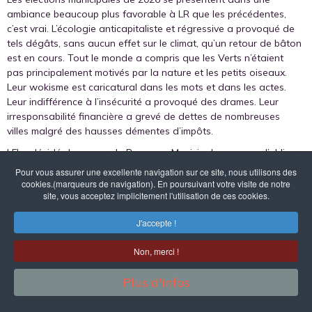
ambiance beaucoup plus favorable à LR que les précédentes,
c’est vrai. L’écologie anticapitaliste et régressive a provoqué de
tels dégâts, sans aucun effet sur le climat, qu’un retour de bâton
est en cours. Tout le monde a compris que les Verts n’étaient
pas principalement motivés par la nature et les petits oiseaux.
Leur wokisme est caricatural dans les mots et dans les actes.
Leur indifférence à l’insécurité a provoqué des drames. Leur
irresponsabilité financière a grevé de dettes de nombreuses
villes malgré des hausses démentes d’impôts.
LFI a décidé de casser du Rose aux Municipales, en vue d’obliger
le PS à revenir à un Front de gauche pour les élections
Pour vous assurer une excellente navigation sur ce site, nous utilisons des
présidentielles et législatives à suivre. PS et Verts sont en
cookies.(marqueurs de navigation). En poursuivant votre visite de notre
site, vous acceptez implicitement l'utilisation de ces cookies.
tension, comme toujours.
On peut croire qu’il suffira de constater les dégâts pour gagner
J'accepte !
facilement et qu’une équipe locale peut s’en occuper quitte à
aller chercher un candidat extérieur notoire comme à Lyon avec
Non, merci !
Michel Aulas.
Plus d'infos
Pour le moment les choix de candidats sont faits mais il n’y a
toujours pas de vision globale ni de campagne nationale. Les