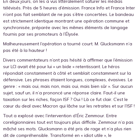
En deux jours, on les a vus littéralement saturer les médias
télévisés. Près de 5 heures d’émission. France Info et France Inter
n’ont pas fait semblant de ne pas s’être concertées. Le bandeau
est strictement identique montrant une opération commune et
synchronisée, préparée avec les mêmes éléments de langage
fournis par ses promoteurs à l’Élysée.
Malheureusement l’opération a tourné court. M. Glucksmann n’a
pas été à la hauteur !
Divers commentateurs n’ont pas hésité à affirmer que l’émission
sur LCI avait été pour lui « un bide » retentissant. Le héros
répondait constamment à côté et semblait constamment sur la
défensive. Les phrases étaient longues, complexes, évasives. Le
genre : « mais oui, mais non, mais oui, mais bien sûr ». Sur aucun
sujet, sauf un, il n’a prononcé une réponse claire. Faut-il une
taxation sur les riches, façon ISF ? Oui ! Là ce fut clair. C’est le
cœur du deal avec Macron qui lâche sur les retraites et sur l’ISF !
Tout a explosé avec l’intervention d’Éric Zemmour. Entre
coreligionnaires tout est toujours plus difficile. Zemmour n’a pas
mâché ses mots. Glucksmann a été pris de rage et n’a plus rien
dit de compréhensible. Transformé en « idiot utile », le