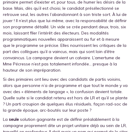
primaire permet d’exister et, pour tous, de humer les désirs de la
base. Mais, dès qu’il est choisi, le candidat présélectionné se
retrouve seul, les autres l’abandonnant à son triste sort. À lui de
jouer ! Il n’est plus que lui-même, avec la responsabilité de définir
son programme détaillé. Un vide se crée pendant deux, trois, six
mois, laissant filer l’intérêt des électeurs. Des modalités
programmatiques nouvelles apparaissent au fur et à mesure
que le programme se précise. Elles nourrissent les critiques de la
part des collègues qu’il a vaincus, mais qui sont loin d’être
convaincus. La campagne devient un calvaire. L’amertume de
Mme Pécresse n’est pas totalement infondée… presque à la
hauteur de son impréparation.
Si des primaires ont lieu avec des candidats de partis voisins,
alors que personne n’a de programme et que tout le monde y va
avec des « éléments de langage », la confusion devient totale.
Quelle suite si le candidat retenu est hors de LR et qu’il se plante
? Un parti croupion de quelques élus résiduels, façon rad-soc de
la grande époque, arc-boutés sur leur poste ?
La
seule
solution gagnante est de définir préalablement à la
campagne proprement dite un projet unitaire déjà au sein de LR,
travaillé en profondeur. Il doit avoir un nom qui permet de le citer