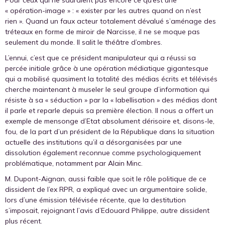
Pour ceux qui ne sauraient pas encore ce qu’est une
« opération-image » : « exister par les autres quand on n’est
rien ». Quand un faux acteur totalement dévalué s’aménage des
tréteaux en forme de miroir de Narcisse, il ne se moque pas
seulement du monde. Il salit le théâtre d’ombres.
L’ennui, c’est que ce président manipulateur qui a réussi sa
percée initiale grâce à une opération médiatique gigantesque
qui a mobilisé quasiment la totalité des médias écrits et télévisés
cherche maintenant à museler le seul groupe d’information qui
résiste à sa « séduction » par la « labellisation » des médias dont
il parle et reparle depuis sa première élection. Il nous a offert un
exemple de mensonge d’Etat absolument dérisoire et, disons-le,
fou, de la part d’un président de la République dans la situation
actuelle des institutions qu’il a désorganisées par une
dissolution également reconnue comme psychologiquement
problématique, notamment par Alain Minc.
M. Dupont-Aignan, aussi faible que soit le rôle politique de ce
dissident de l’ex RPR, a expliqué avec un argumentaire solide,
lors d’une émission télévisée récente, que la destitution
s’imposait, rejoignant l’avis d’Edouard Philippe, autre dissident
plus récent.