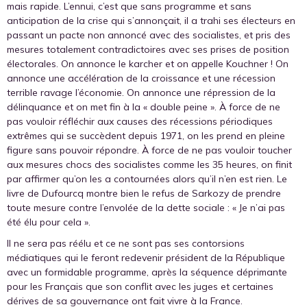
mais rapide. L’ennui, c’est que sans programme et sans
anticipation de la crise qui s’annonçait, il a trahi ses électeurs en
passant un pacte non annoncé avec des socialistes, et pris des
mesures totalement contradictoires avec ses prises de position
électorales. On annonce le karcher et on appelle Kouchner ! On
annonce une accélération de la croissance et une récession
terrible ravage l’économie. On annonce une répression de la
délinquance et on met fin à la « double peine ». À force de ne
pas vouloir réfléchir aux causes des récessions périodiques
extrêmes qui se succèdent depuis 1971, on les prend en pleine
figure sans pouvoir répondre. À force de ne pas vouloir toucher
aux mesures chocs des socialistes comme les 35 heures, on finit
par affirmer qu’on les a contournées alors qu’il n’en est rien. Le
livre de Dufourcq montre bien le refus de Sarkozy de prendre
toute mesure contre l’envolée de la dette sociale : « Je n’ai pas
été élu pour cela ».
Il ne sera pas réélu et ce ne sont pas ses contorsions
médiatiques qui le feront redevenir président de la République
avec un formidable programme, après la séquence déprimante
pour les Français que son conflit avec les juges et certaines
dérives de sa gouvernance ont fait vivre à la France.