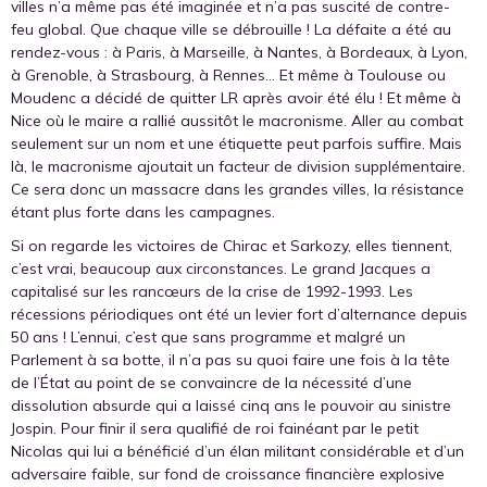
villes n’a même pas été imaginée et n’a pas suscité de contre-
feu global. Que chaque ville se débrouille ! La défaite a été au
rendez-vous : à Paris, à Marseille, à Nantes, à Bordeaux, à Lyon,
à Grenoble, à Strasbourg, à Rennes… Et même à Toulouse ou
Moudenc a décidé de quitter LR après avoir été élu ! Et même à
Nice où le maire a rallié aussitôt le macronisme. Aller au combat
seulement sur un nom et une étiquette peut parfois suffire. Mais
là, le macronisme ajoutait un facteur de division supplémentaire.
Ce sera donc un massacre dans les grandes villes, la résistance
étant plus forte dans les campagnes.
Si on regarde les victoires de Chirac et Sarkozy, elles tiennent,
c’est vrai, beaucoup aux circonstances. Le grand Jacques a
capitalisé sur les rancœurs de la crise de 1992-1993. Les
récessions périodiques ont été un levier fort d’alternance depuis
50 ans ! L’ennui, c’est que sans programme et malgré un
Parlement à sa botte, il n’a pas su quoi faire une fois à la tête
de l’État au point de se convaincre de la nécessité d’une
dissolution absurde qui a laissé cinq ans le pouvoir au sinistre
Jospin. Pour finir il sera qualifié de roi fainéant par le petit
Nicolas qui lui a bénéficié d’un élan militant considérable et d’un
adversaire faible, sur fond de croissance financière explosive