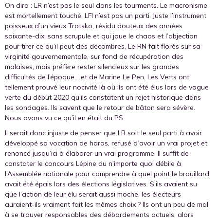
On dira : LR n’est pas le seul dans les tourments. Le macronisme
est mortellement touché. LFI n’est pas un parti. Juste l’instrument
poisseux d’un vieux Trotsko, résidu douteux des années
soixante-dix, sans scrupule et qui joue le chaos et l’abjection
pour tirer ce qu’il peut des décombres. Le RN fait florès sur sa
virginité gouvernementale, sur fond de récupération des
malaises, mais préfère rester silencieux sur les grandes
difficultés de l’époque… et de Marine Le Pen. Les Verts ont
tellement prouvé leur nocivité là où ils ont été élus lors de vague
verte du début 2020 qu’ils constatent un rejet historique dans
les sondages. Ils savent que le retour de bâton sera sévère.
Nous avons vu ce qu’il en était du PS.
Il serait donc injuste de penser que LR soit le seul parti à avoir
développé sa vocation de haras, refusé d’avoir un vrai projet et
renoncé jusqu’ici à élaborer un vrai programme. Il suffit de
constater le concours Lépine du n’importe quoi débile à
l’Assemblée nationale pour comprendre à quel point le brouillard
avait été épais lors des élections législatives. S’ils avaient su
que l’action de leur élu serait aussi moche, les électeurs
auraient-ils vraiment fait les mêmes choix ? Ils ont un peu de mal
à se trouver responsables des débordements actuels, alors