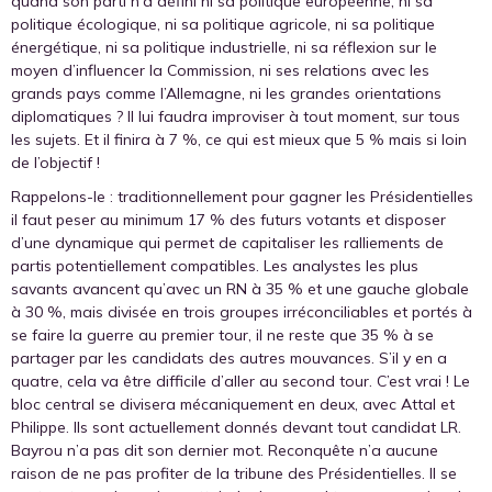
quand son parti n’a défini ni sa politique européenne, ni sa
politique écologique, ni sa politique agricole, ni sa politique
énergétique, ni sa politique industrielle, ni sa réflexion sur le
moyen d’influencer la Commission, ni ses relations avec les
grands pays comme l’Allemagne, ni les grandes orientations
diplomatiques ? Il lui faudra improviser à tout moment, sur tous
les sujets. Et il finira à 7 %, ce qui est mieux que 5 % mais si loin
de l’objectif !
Rappelons-le : traditionnellement pour gagner les Présidentielles
il faut peser au minimum 17 % des futurs votants et disposer
d’une dynamique qui permet de capitaliser les ralliements de
partis potentiellement compatibles. Les analystes les plus
savants avancent qu’avec un RN à 35 % et une gauche globale
à 30 %, mais divisée en trois groupes irréconciliables et portés à
se faire la guerre au premier tour, il ne reste que 35 % à se
partager par les candidats des autres mouvances. S’il y en a
quatre, cela va être difficile d’aller au second tour. C’est vrai ! Le
bloc central se divisera mécaniquement en deux, avec Attal et
Philippe. Ils sont actuellement donnés devant tout candidat LR.
Bayrou n’a pas dit son dernier mot. Reconquête n’a aucune
raison de ne pas profiter de la tribune des Présidentielles. Il se