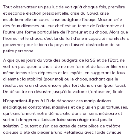
Tout observateur un peu lucide voit qu’à chaque fois, première
et seconde élection présidentielle, crise du Covid, crise
institutionnelle an cours, crise budgtaire l’équipe Macron crée
des faux dilemmes où leur chef est un terme de l’alternative et
l’autre une forme particulière de l’horreur et du chaos. Alors que
l’horreur et le chaos, c’est lui du fait d’une incapacité manifeste à
gouverner pour le bien du pays en faisant abstraction de sa
petite personne.
A quelques jours du vote des budgets de la SS et de l’Etat, ne
voit-on pas qu’on a choisi de ne rien faire et de laisser filer « en
même temps » les dépenses et les impôts, en suggérant le faux
dilemme : la stabilité (pour moi) ou le chaos, sachant que le
résultat sera un chaos encore plus fort dans un an (pour tous).
De désastre en désastre jusqu’à la victoire (fantasmée) finale !
N’appartient-il pas à LR de dénoncer ces manipulations
médiatiques constantes, massives et de plus en plus tortueuses,
qui transforment notre démocratie dans un sens médiocre et
surtout dangereux.
Laisser faire sans réagir n’est pas la
solution
. D’autant qu’un des actes de cette pièce de théâtre
odieuse a été de piéger Bruno Retailleau avec l’aide cynique