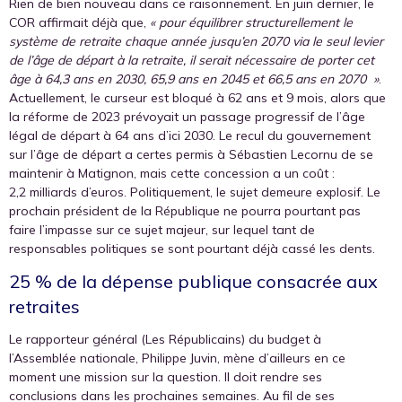
Rien de bien nouveau dans ce raisonnement. En juin dernier, le
COR affirmait déjà que,
« pour équilibrer structurellement le
système de retraite chaque année jusqu’en 2070 via le seul levier
de l’âge de départ à la retraite, il serait nécessaire de porter cet
âge à 64,3 ans en 2030, 65,9 ans en 2045 et
66,5 ans en 2070
»
.
Actuellement, le curseur est bloqué à 62 ans et 9 mois, alors que
la réforme de 2023 prévoyait un passage progressif de l’âge
légal de départ à 64 ans d’ici 2030. Le recul du gouvernement
sur l’âge de départ a certes permis à Sébastien Lecornu de se
maintenir à Matignon, mais cette concession a un coût :
2,2 milliards d’euros. Politiquement, le sujet demeure explosif. Le
prochain président de la République ne pourra pourtant pas
faire l’impasse sur ce sujet majeur, sur lequel tant de
responsables politiques se sont pourtant déjà cassé les dents.
25 % de la dépense publique consacrée aux
retraites
Le rapporteur général (Les Républicains) du budget à
l’Assemblée nationale, Philippe Juvin, mène d’ailleurs en ce
moment une mission sur la question. Il doit rendre ses
conclusions dans les prochaines semaines. Au fil de ses