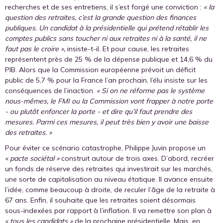
recherches et de ses entretiens, il s’est forgé une conviction :
« la
question des retraites, c’est la grande question des finances
publiques. Un candidat à la présidentielle qui prétend rétablir les
comptes publics sans toucher ni aux retraites ni à la santé, il ne
faut pas le croire »,
insiste-t-il. Et pour cause, les retraites
représentent près de 25 % de la dépense publique et 14,6 % du
PIB. Alors que la Commission européenne prévoit un déficit
public de 5,7 % pour la France l’an prochain, l’élu insiste sur les
conséquences de l’inaction.
« Si on ne réforme pas le système
nous-mêmes, le FMI ou la Commission vont frapper à notre porte
- ou plutôt enfoncer la porte - et dire qu’il faut prendre des
mesures. Parmi ces mesures, il peut très bien y avoir une baisse
des retraites. »
Pour éviter ce scénario catastrophe, Philippe Juvin propose un
« pacte sociétal »
construit autour de trois axes. D’abord, recréer
un fonds de réserve des retraites qui investirait sur les marchés,
une sorte de capitalisation au niveau étatique. Il avance ensuite
l’idée, comme beaucoup à droite, de reculer l’âge de la retraite à
67 ans. Enfin, il souhaite que les retraites soient désormais
sous-indexées par rapport à l’inflation. Il va remettre son plan à
« tous les candidats »
de la prochaine présidentielle. Mais, en