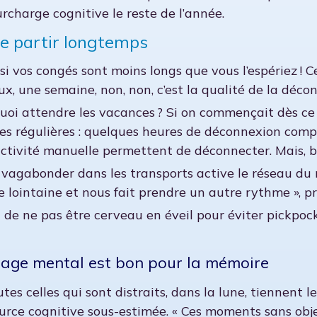
surcharge cognitive le reste de l’année.
de partir longtemps
i vos congés sont moins longs que vous l’espériez ! Ce
eux, une semaine, non, non, c’est la qualité de la déco
quoi attendre les vacances ? Si on commençait dès ce
s régulières : quelques heures de déconnexion complèt
tivité manuelle permettent de déconnecter. Mais, bon
rit vagabonder dans les transports active le réseau d
 lointaine et nous fait prendre un autre rythme », pr
n de ne pas être cerveau en éveil pour éviter pickpo
age mental est bon pour la mémoire
tes celles qui sont distraits, dans la lune, tiennent 
urce cognitive sous-estimée. « Ces moments sans object