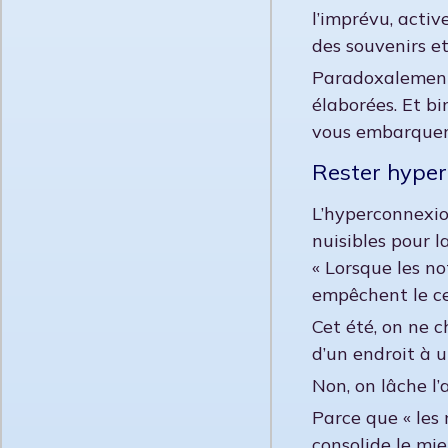
l’imprévu, activ
des souvenirs et
Paradoxalement, 
élaborées. Et bi
vous embarquer 
Rester hyper
L’hyperconnexio
nuisibles pour l
« Lorsque les n
empêchent le cer
Cet été, on ne 
d’un endroit à u
Non, on lâche l’
Parce que « les 
consolide le mie