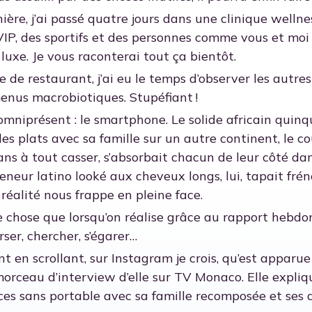
ière, j’ai passé quatre jours dans une clinique welln
 VIP, des sportifs et des personnes comme vous et moi
uxe. Je vous raconterai tout ça bientôt.
 de restaurant, j’ai eu le temps d’observer les autres 
enus macrobiotiques. Stupéfiant !
omniprésent : le smartphone. Le solide africain quinqu
 des plats avec sa famille sur un autre continent, le
ans à tout casser, s’absorbait chacun de leur côté dans
eneur latino looké aux cheveux longs, lui, tapait fré
réalité nous frappe en pleine face.
chose que lorsqu’on réalise grâce au rapport hebdo
rser, chercher, s’égarer…
nt en scrollant, sur Instagram je crois, qu’est appar
morceau d’interview d’elle sur TV Monaco. Elle expliq
ces sans portable avec sa famille recomposée et ses 