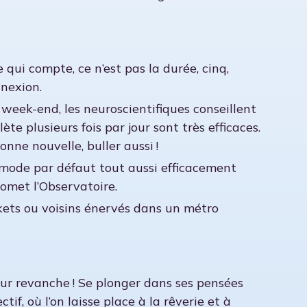
 qui compte, ce n’est pas la durée, cinq,
nnexion.
 week-end, les neuroscientifiques conseillent
e plusieurs fois par jour sont très efficaces.
ne nouvelle, buller aussi !
u mode par défaut tout aussi efficacement
omet l’Observatoire.
ckets ou voisins énervés dans un métro
leur revanche ! Se plonger dans ses pensées
if, où l’on laisse place à la rêverie et à