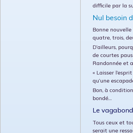
difficile par la 
Nul besoin 
Bonne nouvelle s
quatre, trois, d
D’ailleurs, pour
de courtes pause
Randonnée et ac
« Laisser l’esp
qu’une escapade
Bon, à conditio
bondé…
Le vagabond
Tous ceux et tou
serait une resso