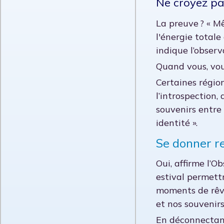
Ne croyez pa
La preuve ? « M
l'énergie totale
indique l’observ
Quand vous, vous
Certaines régio
l’introspection,
souvenirs entre 
identité ».
Se donner r
Oui, affirme l’
estival permett
moments de rêve
et nos souvenirs
En déconnectant 