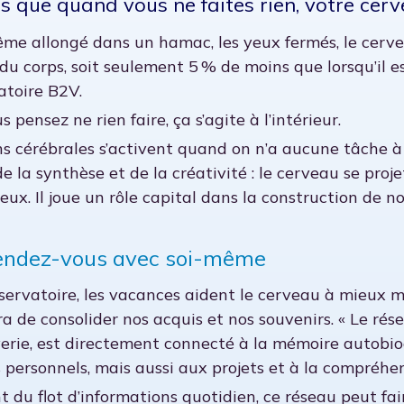
s que quand vous ne faites rien, votre cerv
ême allongé dans un hamac, les yeux fermés, le cer
 du corps, soit seulement 5 % de moins que lorsqu’il 
atoire B2V.
 pensez ne rien faire, ça s’agite à l’intérieur.
ns cérébrales s’activent quand on n’a aucune tâche à 
 de la synthèse et de la créativité : le cerveau se proj
eux. Il joue un rôle capital dans la construction de 
endez-vous avec soi-même
Observatoire, les vacances aident le cerveau à mieux 
ra de consolider nos acquis et nos souvenirs. « Le ré
rie, est directement connecté à la mémoire autobiog
 personnels, mais aussi aux projets et à la compréhen
du flot d’informations quotidien, ce réseau peut fair