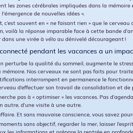
ent les zones cérébrales impliquées dans la mémoire et
 l'émergence de nouvelles idées ».
c’est souvent en « ne faisant rien » que le cerveau 
m, voilà la réponse imparable face à cette bande d’ami
dans une virée à vélo au dénivelé décourageant !
connecté pendant les vacances a un impac
n perturbe la qualité du sommeil, augmente le stress 
a mémoire. Nos cerveaux ne sont pas faits pour traiter
otifications interrompent en permanence le fonction
veau d’effectuer son travail de consolidation et de p
cherche pas à « optimiser » les vacances. Pas d’agen
n autre, d’une visite à une autre.
affaire. Et sans mauvaise conscience, vous savez pour
moments sans objectif, regarder la mer, laisser l’esp
ux les informations et prépare la rentrée en profond