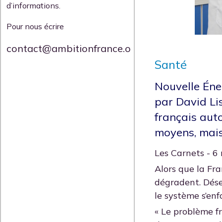
d’informations.
Pour nous écrire
contact@ambitionfrance.org
Santé
Nouvelle Éne
par David Li
français auto
moyens, mais 
Les Carnets - 6
Alors que la Fra
dégradent. Dése
le système s’en
« Le problème f