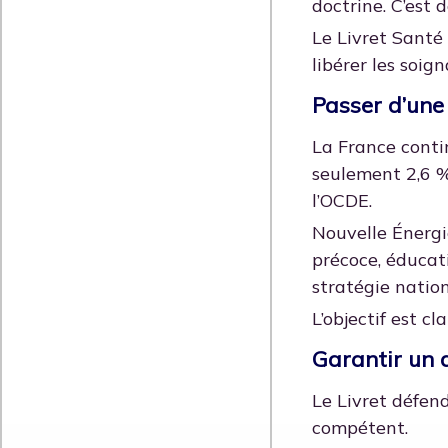
doctrine. C’est 
Le Livret Santé 
libérer les soig
Passer d’une 
La France conti
seulement 2,6 %
l’OCDE.
Nouvelle Énergi
précoce, éducat
stratégie natio
L’objectif est c
Garantir un 
Le Livret défen
compétent.