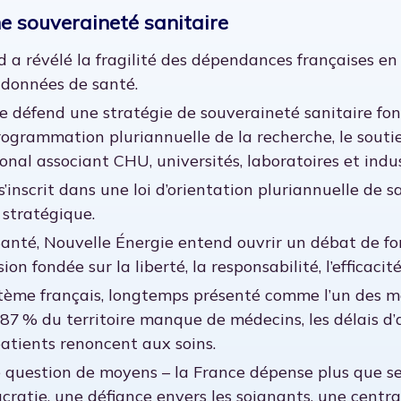
e souveraineté sanitaire
id a révélé la fragilité des dépendances françaises e
 données de santé.
e défend une stratégie de souveraineté sanitaire fond
rogrammation pluriannuelle de la recherche, le soutie
nal associant CHU, universités, laboratoires et indus
’inscrit dans une loi d’orientation pluriannuelle de s
stratégique.
Santé, Nouvelle Énergie entend ouvrir un débat de fon
ion fondée sur la liberté, la responsabilité, l’efficaci
stème français, longtemps présenté comme l’un des mei
 87 % du territoire manque de médecins, les délais d’a
patients renoncent aux soins.
 question de moyens – la France dépense plus que ses v
cratie, une défiance envers les soignants, une centra