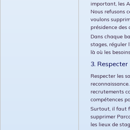
important, les A
Nous refusons ce
voulons supprime
présidence des 
Dans chaque bas
stages, réguler l
là où les besoin
3. Respecter 
Respecter les so
reconnaissance. 
recrutements con
compétences par
Surtout, il fau
supprimer Parcou
les lieux de st