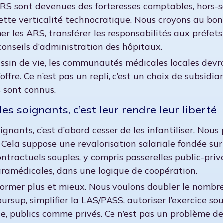
RS sont devenues des forteresses comptables, hors-sol
tte verticalité technocratique. Nous croyons au bon s
r les ARS, transférer les responsabilités aux préfets
conseils d’administration des hôpitaux.
sin de vie, les communautés médicales locales devront
’offre. Ce n’est pas un repli, c’est un choix de subsidi
s sont connus.
les soignants, c’est leur rendre leur liberté
ignants, c’est d’abord cesser de les infantiliser. Nous
Cela suppose une revalorisation salariale fondée sur l
tractuels souples, y compris passerelles public-priv
amédicales, dans une logique de coopération.
t former plus et mieux. Nous voulons doubler le nombr
rsup, simplifier la LAS/PASS, autoriser l’exercice sou
age, publics comme privés. Ce n’est pas un problème d