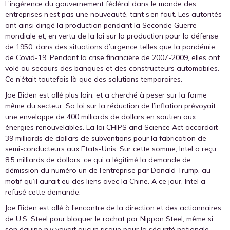
L’ingérence du gouvernement fédéral dans le monde des
entreprises n’est pas une nouveauté, tant s’en faut. Les autorités
ont ainsi dirigé la production pendant la Seconde Guerre
mondiale et, en vertu de la loi sur la production pour la défense
de 1950, dans des situations d’urgence telles que la pandémie
de Covid-19. Pendant la crise financière de 2007-2009, elles ont
volé au secours des banques et des constructeurs automobiles.
Ce n’était toutefois là que des solutions temporaires.
Joe Biden est allé plus loin, et a cherché à peser sur la forme
même du secteur. Sa loi sur la réduction de l’inflation prévoyait
une enveloppe de 400 milliards de dollars en soutien aux
énergies renouvelables. La loi CHIPS and Science Act accordait
39 milliards de dollars de subventions pour la fabrication de
semi-conducteurs aux Etats-Unis. Sur cette somme, Intel a reçu
8,5 milliards de dollars, ce qui a légitimé la demande de
démission du numéro un de l’entreprise par Donald Trump, au
motif qu’il aurait eu des liens avec la Chine. A ce jour, Intel a
refusé cette demande.
Joe Biden est allé à l’encontre de la direction et des actionnaires
de U.S. Steel pour bloquer le rachat par Nippon Steel, même si
son équipe n’y voyait aucun risque pour la sécurité nationale.