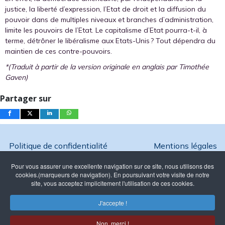
justice, la liberté d’expression, l’Etat de droit et la diffusion du
pouvoir dans de multiples niveaux et branches d’administration,
limite les pouvoirs de l’Etat. Le capitalisme d’Etat pourra-t-il, à
terme, détrôner le libéralisme aux Etats-Unis ? Tout dépendra du
maintien de ces contre-pouvoirs.
*(Traduit à partir de la version originale en anglais par Timothée
Gaven)
Partager sur
Politique de confidentialité
Mentions légales
Pour vous assurer une excellente navigation sur ce site, nous utilisons des
cookies.(marqueurs de navigation). En poursuivant votre visite de notre
site, vous acceptez implicitement l'utilisation de ces cookies.
Copyright @ 2026 Ambition France - Reproduction interdite
J'accepte !
Association Loi 1901 enregistrée à
la Préfecture de Paris sous le N°
Non, merci !