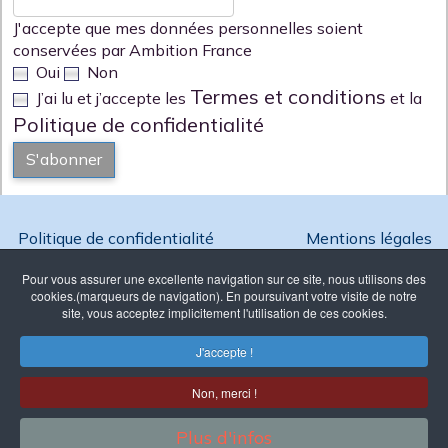
J'accepte que mes données personnelles soient
conservées par Ambition France
Oui
Non
Termes et conditions
J’ai lu et j’accepte les
et la
Politique de confidentialité
S'abonner
Politique de confidentialité
Mentions légales
Pour vous assurer une excellente navigation sur ce site, nous utilisons des
cookies.(marqueurs de navigation). En poursuivant votre visite de notre
site, vous acceptez implicitement l'utilisation de ces cookies.
Copyright @ 2026 Ambition France - Reproduction interdite
J'accepte !
Association Loi 1901 enregistrée à
la Préfecture de Paris sous le N°
Non, merci !
W751257331
39 avenue Pierre 1er de Serbie -
Plus d'infos